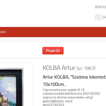
NEWSLE
ZA
NNIK
Powrót
KOLBA Artur
(ur. 1967)
Artur KOLBA, "Szalona lokomoty
70x100cm ,
Zapraszamy pon-piątek 8-16
sobota kontakt telefoniczny 602183303
więcej na stronie www.tadeo-art.pl
galeria@tadeo-art.pl
tel.602183303