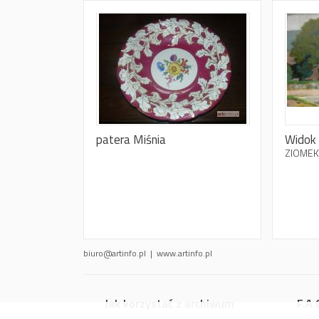
patera Miśnia
Widok
ZIOMEK
biuro@artinfo.pl | www.artinfo.pl
Jak korzystać z archiwum
F.A.