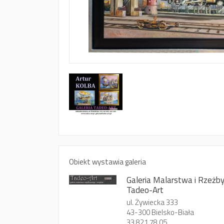
Obiekt wystawia galeria
Galeria Malarstwa i Rzeżb
Tadeo-Art
ul. Żywiecka 333
43-300 Bielsko-Biała
33 821 78 05