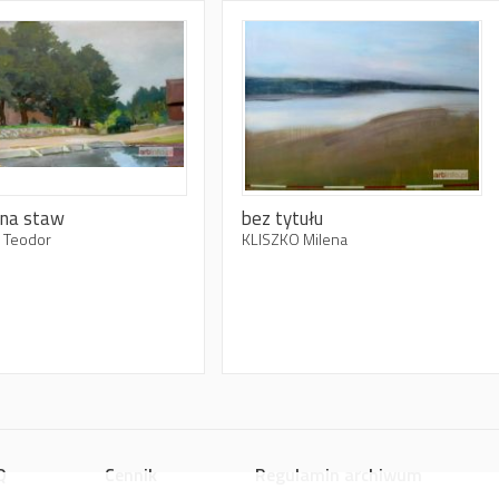
 na staw
bez tytułu
 Teodor
KLISZKO Milena
Q
Cennik
Regulamin archiwum