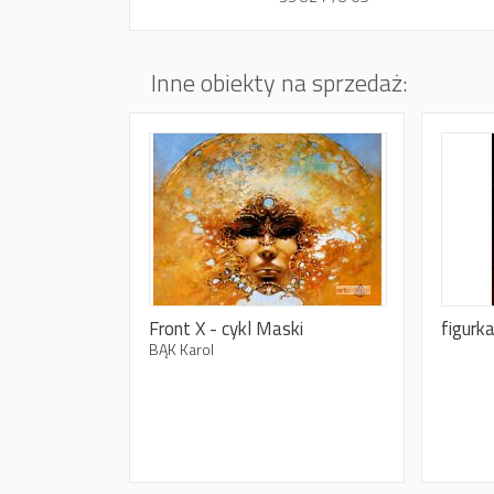
Inne obiekty na sprzedaż:
Front X - cykl Maski
figurk
BĄK Karol