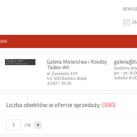
NEWSLE
ZA
NNIK
Galeria Malarstwa i Rzeżby
galeria@t
Tadeo-Art
Godziny otw
pn. - pt.: 8.
ul. Żywiecka 333
sobota: 8.0
43-300 Bielsko-Biała
33 821 78 05
Liczba obiektów w ofercie sprzedaży:
(390)
/16