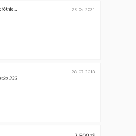
ótnie,...
23-04-2021
28-07-2018
iecka 333
2 500 zł