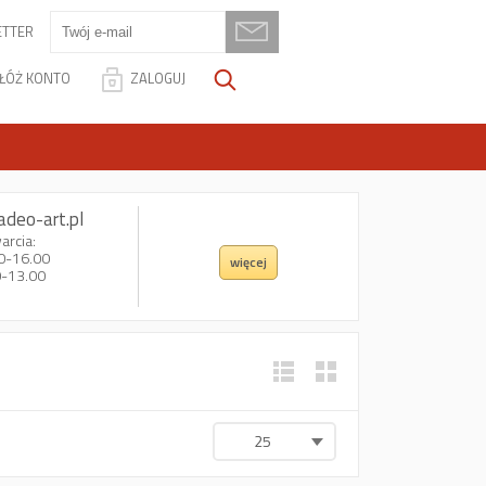
TTER
ŁÓŻ KONTO
ZALOGUJ
adeo-art.pl
arcia:
00-16.00
więcej
0-13.00
25