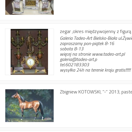
zegar ,okres międzywojenny z figurą
Galeria Tadeo-Art Bielsko-Biała ul.Żyw
zapraszamy pon-piątek 8-16
sobota 8-13
więcej na stronie www.tadeo-art.pl
galeria@tadeo-art.p
tel.602183303
wysyłka 24h na terenie kraju gratis!!!!!!
Zbigniew KOTOWSKI, "-" 2013, pastel 