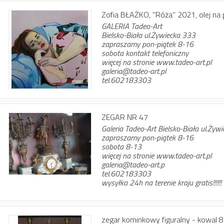
Zofia BŁAŻKO, "Róża" 2021, olej na pł
GALERIA Tadeo-Art
Bielsko-Biała ul.Żywiecka 333
zapraszamy pon-piątek 8-16
sobota kontakt telefoniczny
więcej na stronie www.tadeo-art.pl
galeria@tadeo-art.pl
tel.602183303
ZEGAR NR 47
Galeria Tadeo-Art Bielsko-Biała ul.Żyw
zapraszamy pon-piątek 8-16
sobota 8-13
więcej na stronie www.tadeo-art.pl
galeria@tadeo-art.p
tel.602183303
wysyłka 24h na terenie kraju gratis!!!!!!
zegar kominkowy figuralny - kowal 8