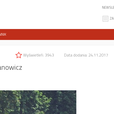
NEWSLE
ZA
NNIK
Wyświetleń: 3943
Data dodania: 24.11.2017
anowicz