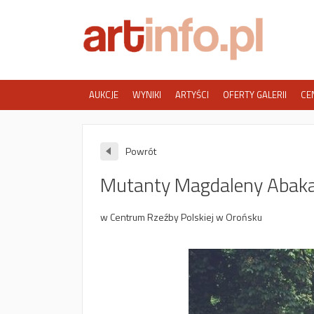
AUKCJE
WYNIKI
ARTYŚCI
OFERTY GALERII
CE
Powrót
Mutanty Magdaleny Abak
w Centrum Rzeźby Polskiej w Orońsku