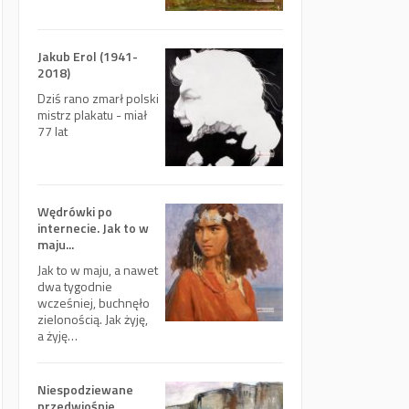
Jakub Erol (1941-
2018)
Dziś rano zmarł polski
mistrz plakatu - miał
77 lat
Wędrówki po
internecie. Jak to w
maju...
Jak to w maju, a nawet
dwa tygodnie
wcześniej, buchnęło
zielonością. Jak żyję,
a żyję…
Niespodziewane
przedwiośnie