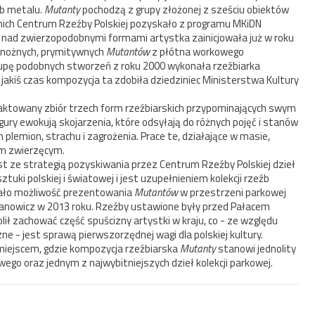
ub metalu.
Mutanty
pochodzą z grupy złożonej z sześciu obiektów
 nich Centrum Rzeźby Polskiej pozyskało z programu MKiDN
e nad zwierzopodobnymi formami artystka zainicjowała już w roku
onożnych, prymitywnych
Mutantów
z płótna workowego
Grupę podobnych stworzeń z roku 2000 wykonała rzeźbiarka
jakiś czas kompozycja ta zdobiła dziedziniec Ministerstwa Kultury
aktowany zbiór trzech form rzeźbiarskich przypominających swym
gury ewokują skojarzenia, które odsyłają do różnych pojęć i stanów
plemion, strachu i zagrożenia. Prace te, działające w masie,
em zwierzęcym.
 ze strategią pozyskiwania przez Centrum Rzeźby Polskiej dzieł
uki polskiej i światowej i jest uzupełnieniem kolekcji rzeźb
iało możliwość prezentowania
Mutantów
w przestrzeni parkowej
nowicz w 2013 roku. Rzeźby ustawione były przed Pałacem
ł zachować część spuścizny artystki w kraju, co - ze względu
ne - jest sprawą pierwszorzędnej wagi dla polskiej kultury.
miejscem, gdzie kompozycja rzeźbiarska
Mutanty
stanowi jednolity
wego oraz jednym z najwybitniejszych dzieł kolekcji parkowej.