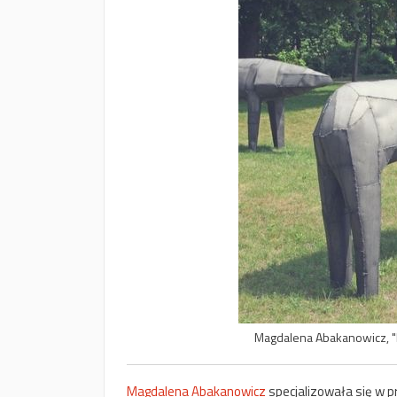
Magdalena Abakanowicz, "
Magdalena Abakanowicz
specjalizowała się w 