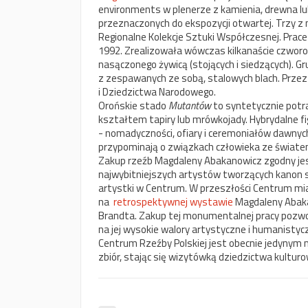
environments w plenerze z kamienia, drewna l
przeznaczonych do ekspozycji otwartej. Trzy z
Regionalne Kolekcje Sztuki Współczesnej. Prac
1992. Zrealizowała wówczas kilkanaście czwor
nasączonego żywicą (stojących i siedzących). 
z zespawanych ze sobą, stalowych blach. Przez 
i Dziedzictwa Narodowego.
Orońskie stado
Mutantów
to syntetycznie potr
kształtem tapiry lub mrówkojady. Hybrydalne fi
- nomadyczności, ofiary i ceremoniałów dawnych 
przypominają o związkach człowieka ze świat
Zakup rzeźb Magdaleny Abakanowicz zgodny jest
najwybitniejszych artystów tworzących kanon szt
artystki w Centrum. W przeszłości Centrum m
na
retrospektywnej wystawie
Magdaleny Abaka
Brandta. Zakup tej monumentalnej pracy pozwoli
na jej wysokie walory artystyczne i humanistycz
Centrum Rzeźby Polskiej jest obecnie jedynym 
zbiór, stając się wizytówką dziedzictwa kulturo