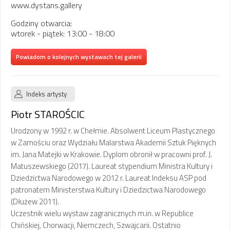
www.dystans.gallery
Godziny otwarcia:
wtorek - piątek: 13:00 - 18:00
Powiadom o kolejnych wystawach tej galerii
Indeks artysty
Piotr STAROŚCIC
Urodzony w 1992 r. w Chełmie. Absolwent Liceum Plastycznego
w Zamościu oraz Wydziału Malarstwa Akademii Sztuk Pięknych
im. Jana Matejki w Krakowie. Dyplom obronił w pracowni prof. J.
Matuszewskiego (2017). Laureat stypendium Ministra Kultury i
Dziedzictwa Narodowego w 2012 r. Laureat Indeksu ASP pod
patronatem Ministerstwa Kultury i Dziedzictwa Narodowego
(Dłużew 2011).
Uczestnik wielu wystaw zagranicznych m.in. w Republice
Chińskiej, Chorwacji, Niemczech, Szwajcarii. Ostatnio