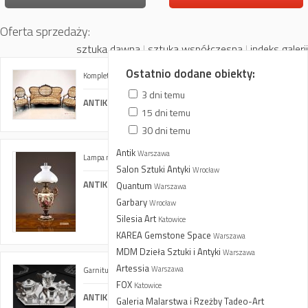
Oferta sprzedaży:
sztuka dawna
|
sztuka współczesna
|
indeks galerii
Ostatnio dodane obiekty:
Komplet mebli salonowych w stylu Louis-Philippe
3 dni temu
ANTIK BAZAR. Meble Antyczne. E. i S. Wojtachnio
15 dni temu
30 dni temu
Antik
Warszawa
Lampa naftowa
Salon Sztuki Antyki
Wrocław
ANTIK BAZAR. Meble Antyczne. E. i S. Wojtachnio
Quantum
Warszawa
Garbary
Wrocław
Silesia Art
Katowice
KAREA Gemstone Space
Warszawa
MDM Dzieła Sztuki i Antyki
Warszawa
Artessia
Warszawa
Garnitur do kawy i herbaty
FOX
Katowice
ANTIK BAZAR. Meble Antyczne. E. i S. Wojtachnio
Galeria Malarstwa i Rzeżby Tadeo-Art