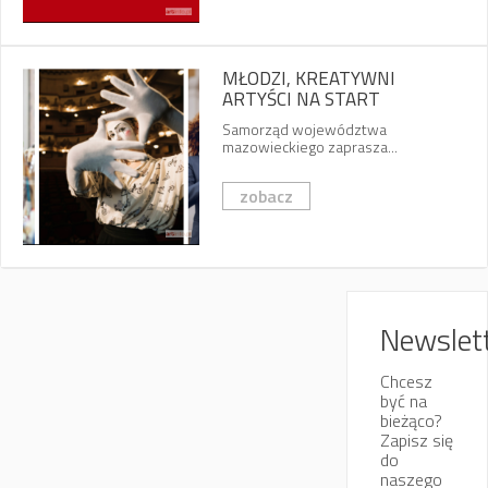
MŁODZI, KREATYWNI
ARTYŚCI NA START
Samorząd województwa
mazowieckiego zaprasza...
zobacz
Newslet
Chcesz
być na
bieżąco?
Zapisz się
do
naszego