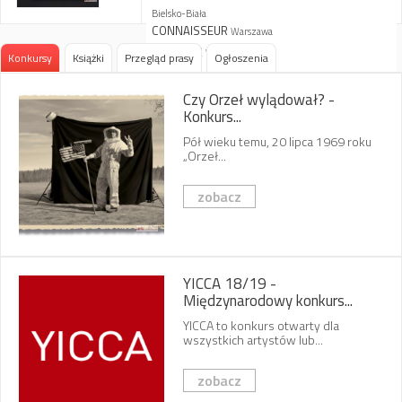
Bielsko-Biała
CONNAISSEUR
Warszawa
Galeria 32
Warszawa
Konkursy
Książki
Przegląd prasy
Ogłoszenia
PDA W. Śladowski
Kraków
Tabot
Czy Orzeł wylądował? -
Rzeszów
Konkurs...
Art Decorum
Kraków
Grodzka
Płock
Pół wieku temu, 20 lipca 1969 roku
„Orzeł...
Arlo
Warszawa
artofpoland.pl
zobacz
Connaisseur
Kraków
Milano
Warszawa
YICCA 18/19 -
Międzynarodowy konkurs...
YICCA to konkurs otwarty dla
wszystkich artystów lub...
zobacz