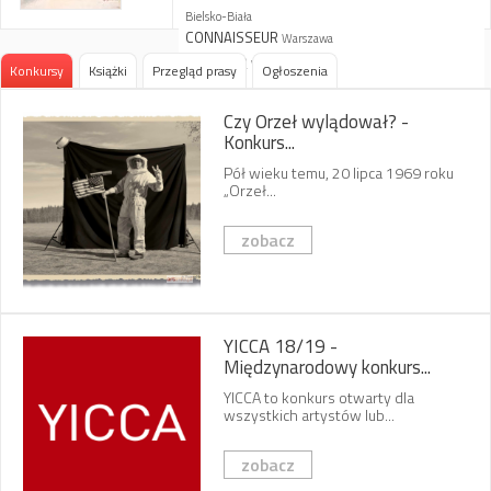
Bielsko-Biała
CONNAISSEUR
Warszawa
Galeria 32
Warszawa
Konkursy
Książki
Przegląd prasy
Ogłoszenia
PDA W. Śladowski
Kraków
Tabot
Czy Orzeł wylądował? -
Rzeszów
Konkurs...
Art Decorum
Kraków
Grodzka
Płock
Pół wieku temu, 20 lipca 1969 roku
„Orzeł...
Arlo
Warszawa
artofpoland.pl
zobacz
Connaisseur
Kraków
Milano
Warszawa
YICCA 18/19 -
Międzynarodowy konkurs...
YICCA to konkurs otwarty dla
wszystkich artystów lub...
zobacz