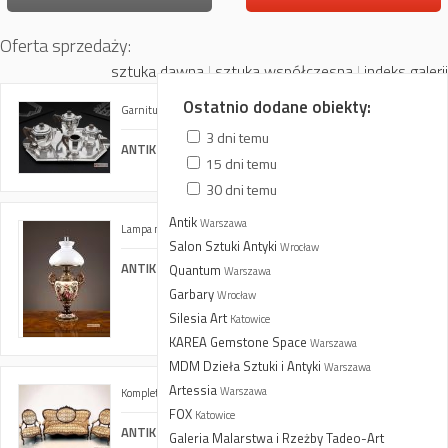
Oferta sprzedaży:
sztuka dawna
|
sztuka współczesna
|
indeks galerii
Ostatnio dodane obiekty:
Garnitur do kawy i herbaty
3 dni temu
ANTIK BAZAR. Meble Antyczne. E. i S. Wojtachnio
15 dni temu
30 dni temu
Antik
Warszawa
Lampa naftowa
Salon Sztuki Antyki
Wrocław
ANTIK BAZAR. Meble Antyczne. E. i S. Wojtachnio
Quantum
Warszawa
Garbary
Wrocław
Silesia Art
Katowice
KAREA Gemstone Space
Warszawa
MDM Dzieła Sztuki i Antyki
Warszawa
Artessia
Warszawa
Komplet mebli salonowych w stylu Louis-Philippe
FOX
Katowice
ANTIK BAZAR. Meble Antyczne. E. i S. Wojtachnio
Galeria Malarstwa i Rzeżby Tadeo-Art