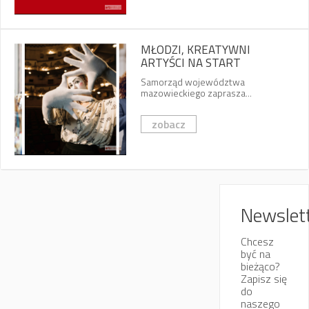
MŁODZI, KREATYWNI
ARTYŚCI NA START
Samorząd województwa
mazowieckiego zaprasza...
zobacz
Newslet
Chcesz
być na
bieżąco?
Zapisz się
do
naszego